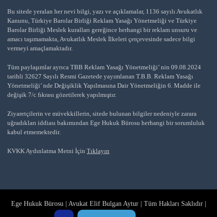
Bu sitede yeralan her nevi bilgi, yazı ve açıklamalar, 1136 sayılı Avukatlık
Kanunu, Türkiye Barolar Birliği Reklam Yasağı Yönetmeliği ve Türkiye
Barolar Birliği Meslek kuralları gereğince herhangi bir reklam unsuru ve
amacı taşımamakta, Avukatlık Meslek İlkeleri çerçevesinde sadece bilgi
vermeyi amaçlamaktadır.
Tüm paylaşımlar ayrıca TBB Reklam Yasağı Yönetmeliği’ nin 09.08.2024
tarihli 32627 Sayılı Resmi Gazetede yayımlanan T.B.B. Reklam Yasağı
Yönetmeliği’ nde Değişiklik Yapılmasına Dair Yönetmeliğin 6. Madde ile
değişik 7/c fıkrası gözetilerek yapılmıştır.
Ziyaretçilerin ve müvekkillerin, sitede bulunan bilgiler nedeniyle zarara
uğradıkları iddiası bakımından Ege Hukuk Bürosu herhangi bir sorumluluk
kabul etmemektedir.
KVKK Aydınlatma Metni İçin
Tıklayın
Ege Hukuk Bürosu | Avukat Elif Bulgan Aytur | Tüm Hakları Saklıdır |
Arena Yazılım